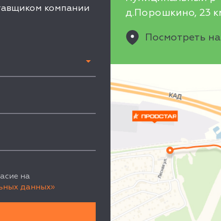
ставщиком компании
д.Порошкино, 23 км
Посмотреть на
асие на
ьных данных»