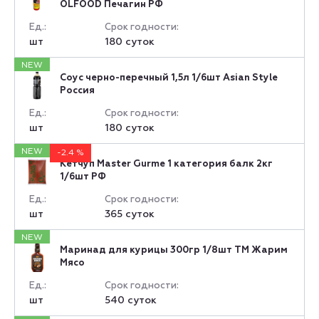
OLFOOD Печагин РФ
Ед.:
Срок годности:
шт
180 суток
NEW
Соус черно-перечный 1,5л 1/6шт Asian Style
Россия
Ед.:
Срок годности:
шт
180 суток
NEW
-2.4 %
Кетчуп Master Gurme 1 категория балк 2кг
1/6шт РФ
Ед.:
Срок годности:
шт
365 суток
NEW
Маринад для курицы 300гр 1/8шт ТМ Жарим
Мясо
Ед.:
Срок годности:
шт
540 суток