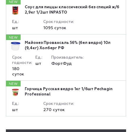
NEW
Соус для пиццы классический без специй ж/б
2,9кг 1/2шт INPASTO
Ед.:
Срок годности:
шт
1095 суток
NEW
Майонез Провансаль 56% (бел ведро) 10л
(9,4кг) Холберг РФ
Срок
Ед.:
Производитель:
годности:
шт
ФортФуд
180
суток
NEW
Горчица Русская ведро 1кг 1/6шт Pechagin
Professional
Ед.:
Срок годности:
шт
270 суток