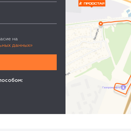
асие на
ьных данных»
пособом: