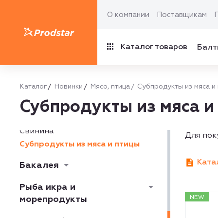
Молокопродукты и яйцо
О компании
Поставщикам
Сыр
Каталог товаров
Балт
Мясная гастрономия
Мясо, птица
Каталог
Новинки
Мясо, птица
Субпродукты из мяса и
Говядина и телятина
Субпродукты из мяса и
Дичь и другое мясо
Курица
Свинина
Для пок
Субпродукты из мяса и птицы
Ката
Бакалея
Рыба икра и
морепродукты
NEW