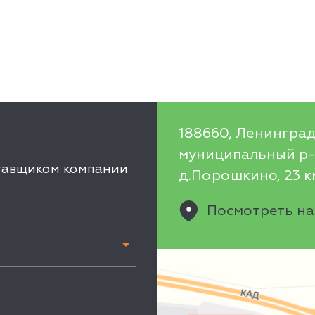
188660, Ленинград
муниципальный р-н
ставщиком компании
д.Порошкино, 23 км
Посмотреть на