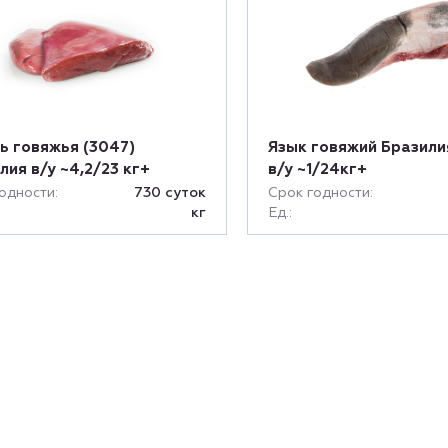
ь говяжья (3047)
Язык говяжий Бразилия
лия в/у ~4,2/23 кг+
в/у ~1/24кг+
одности:
730 cуток
Срок годности:
кг
Ед.: