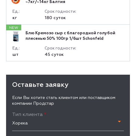
~7кг/~14кг Балтия
Ед.:
Срок годности:
кг
180 суток
NEW
Блю Кремозо сыр с благородной голубой
плесенью 50% 100гр 1/6шт Schonfeld
Ед.:
Срок годности:
шт
45 суток
Оставьте заявку
Если Вы хотите стать клиентом или поставщиком
компании Продстар
Тип клиента
*
Хорека