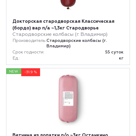
Докторская стародворская Классическая
(бордо) вар п/а ~1,3кг Стародворье
Стародворские колбасы (г. Владимир)
Производитель:
Стародворские колбасы (г.
Владимир)
Срок годности:
55 суток
Ед.:
кг
NEW
-31.9 %
Ветчина из лопатки п/о ~3кг Останкино