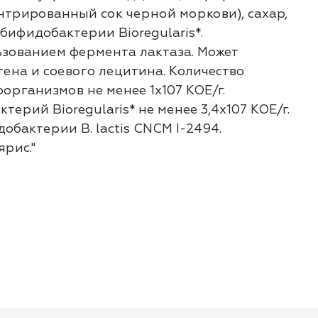
нтрированный сок черной моркови), сахар,
 бифидобактерии Bioregularis*.
ьзованием фермента лактаза. Может
ена и соевого лецитина. Количество
организмов не менее 1х107 КОЕ/г.
ерий Bioregularis* не менее 3,4х107 КОЕ/г.
обактерии B. lactis CNCM I-2494.
ярис."