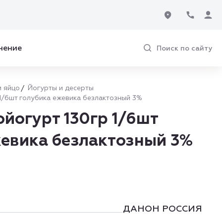
нение
Поиск по сайту
 яйцо
Йогурты и десерты
1/6шт голубика ежевика безлактозный 3%
йогурт 130гр 1/6шт
жевика безлактозный 3%
ДАНОН РОССИЯ