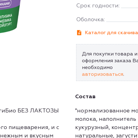
Срок годности:
Оболочка:
Каталог для скачив
Для покупки товара и
оформления заказа В
необходимо
авторизоваться
.
Состав
ктиБио БЕЗ ЛАКТОЗЫ
"нормализованное мо
молока, наполнитель 
го пищеварения, и с
кукурузный, концент
 нежным и вкусным
натуральные, загуст