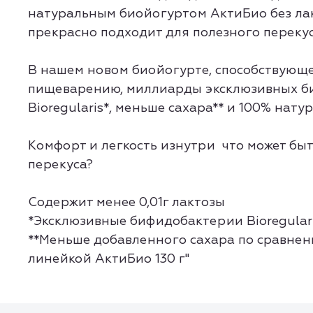
натуральным биойогуртом АктиБио без ла
прекрасно подходит для полезного перекус
В нашем новом биойогурте, способствующ
пищеварению, миллиарды эксклюзивных 
Bioregularis*, меньше сахара** и 100% нату
Комфорт и легкость изнутри что может быт
перекуса?
Содержит менее 0,01г лактозы
*Эксклюзивные бифидобактерии Bioregular
**Меньше добавленного сахара по сравнен
линейкой АктиБио 130 г"