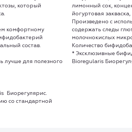
ктозы, который
лимонный сок, конце
а.
йогуртовая закваска,
Произведено с испол
ем комфортному
содержать следы глют
бифидобактерий
молочнокислых микро
ральный состав.
Количество бифидобакт
* Эксклюзивные бифид
ь лучше для полезного
Bioregularis Биорегул
is Биорегулярис.
ию со стандартной