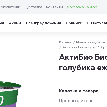
Покупателям
Доставка
Контакты
Доставка на дом
ия
Акции
Спецпредложения
Новинки
Ответхра
Каталог
Молокопродукты и
АктиБио Биойогурт 130гр 
АктиБио Био
голубика е
Коротко о товаре
Производитель: