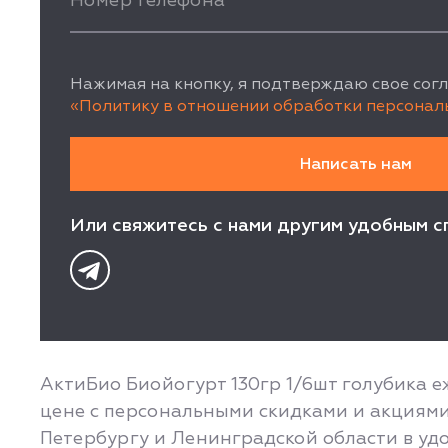
Номер телефона
*
Нажимая на кнопку, я подтверждаю свое согл
«Политику в отношении обработки персонал
Или свяжитесь с нами другим удобным с
АктиБио Биойогурт 130гр 1/6шт голубика е
цене с персональными скидками и акциями 
Петербургу и Ленинградской области в удо