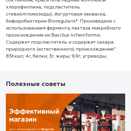
хлорофиллина, подсластитель
стевиолгликозиды), йогуртовая закваска,
бифидобактерии Bioregularis*. Произведено с
использованием фермента лактаза микробного
происхождения из Bacillus licheniformis.
Содержит подсластитель и содержит сахара
природного (естественного) происхождения."
83Ккал; 4г, белки; 3г, жиры; 9,9г, угреводы;
Полезные советы