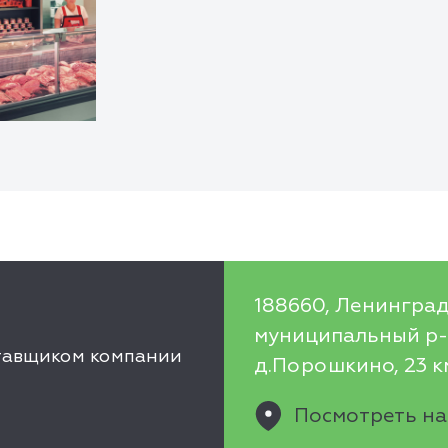
188660, Ленинград
муниципальный р-н
ставщиком компании
д.Порошкино, 23 км
Посмотреть на