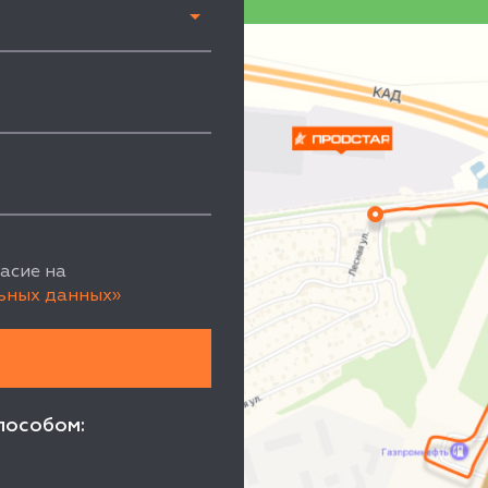
асие на
ьных данных»
пособом: