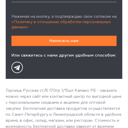
Нажимая на кнопку, я подтверждаю свое согласие на
«Политику в отношении обработки персональных
данных»
Или свяжитесь с нами другим удобным способом:
Горчица Русская ст/б 170гр 1/15шт Камако РБ - заказать
можно через сайт или контактный центр по выгодной цене
с персональными скидками и акциями для оптовой
закупки. Бесплатная доставка продуктов осуществляется
по Санкт-Петербургу и Ленинградской области в удобное
время, в офис, склад, магазин, или ресторан. Стоимость и
возможность бесплатной доставки зависит от времени