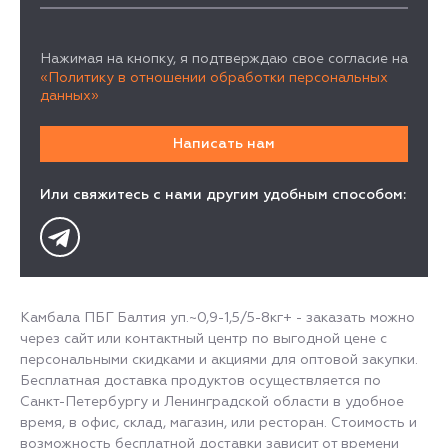
Нажимая на кнопку, я подтверждаю свое согласие на
«Политику в отношении обработки персональных
данных»
Или свяжитесь с нами другим удобным способом:
Камбала ПБГ Балтия уп.~0,9-1,5/5-8кг+ - заказать можно
через сайт или контактный центр по выгодной цене с
персональными скидками и акциями для оптовой закупки.
Бесплатная доставка продуктов осуществляется по
Санкт-Петербургу и Ленинградской области в удобное
время, в офис, склад, магазин, или ресторан. Стоимость и
возможность бесплатной доставки зависит от времени