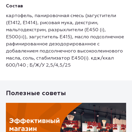
Состав
картофель, панировочная смесь (загустители
(Е1412, Е1414), рисовая мука, декстрин,
мальтодекстрин, разрыхлители (Е450 (i),
Е500(ii)), загуститель Е415), масло подсолнечное
рафинированное дезодорированное с
добавлением подсолнечного высокоолеинового
масла, соль, стабилизатор E450(i). кдж/ккал
600/140 ; Б/Ж/У 2,5/4,5/25
Полезные советы