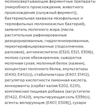
молокосвертывающие ферментные препараты
(микробного происхождения, животного
происхождения (сычужный фермент)),
бактериальная закваска мезофильных и
термофильных молочнокислых бактерий),
заменитель молочного жира (масла
растительные рафинированные
дезодорированные, гидрогенизированные,
переэтерифицированные (подсолнечное,
рапсовое), антиокислители (Е320, Е321, Е306)),
молоко сухое обезжиренное, сыворотка
молочная сухая, молочный белок (казеин),
концентрат молочного белка, эмульгаторы
(Е450, Е452(i)), стабилизаторы (Е407, Е1412),
регулятор кислотности лимонная кислота,
консерванты (сорбат калия Е202, E251),
комплексная пищевая добавка (загустители
(Е1422, Е1420), эмульгирующая соль Е339(ii),
агенты желирующие (Е407, Е508)], сухари