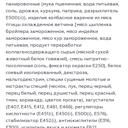
панировочные (мука пшеничная, вода питьевая,
соль, дрожжи, куркума, паприка, разрыхлитель
E500(ii)), изделие колбасное вареное из мяса
птицы охлажденное ветчина [мясо цыпленка
бройлера замороженное, мясо индейки
замороженное, мясо кур замороженное, вода
питьевая, продукт переработки
коллагенсодержащего сырья (мясной сухой
животный белок говяжий), смесь нитритно-
посолочная (соль, фиксатор окраски Е250), белок
соевый изолированный, декстроза,
мальтодекстрин, специи сушеные молотые и
экстракты специй (чеснок, лук, перец черный,
перец белый, перец душистый, перец красный,
тмин, кориандр, цветок муската), загустители
(Е407, Е415, Е412, Е461, Е466), регуляторы
кислотности (Е451(i), Е450(i), Е500(i), Е576),
стабилизатор E452(i), антиокислители (Е316,
Е300), усилитель вкуса и аромата Е621,