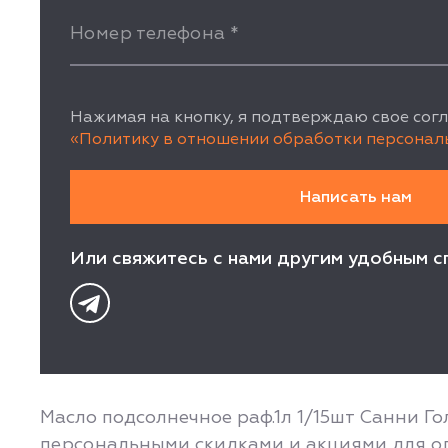
Номер телефона
*
Нажимая на кнопку, я подтверждаю свое согл
«Политику в отношении обработки персонал
Или свяжитесь с нами другим удобным с
Масло подсолнечное раф.1л 1/15шт Санни Го
персональными скидками и акциями для оп