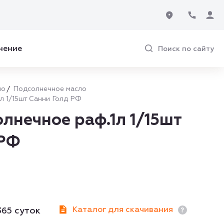
нение
Поиск по сайту
ло
Подсолнечное масло
л 1/15шт Санни Голд РФ
лнечное раф.1л 1/15шт
 РФ
Каталог для скачивания
365 суток