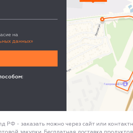
асие на
ьных данных»
пособом:
лд РФ - заказать можно через сайт или контакт
товой закупки. Бесплатная доставка продуктов