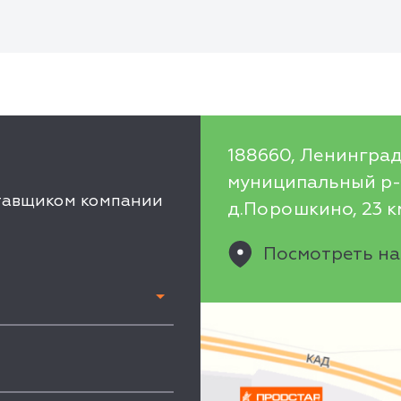
188660, Ленинград
муниципальный р-н
ставщиком компании
д.Порошкино, 23 км
Посмотреть на