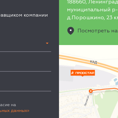
188660, Ленинград
муниципальный р-н
ставщиком компании
д.Порошкино, 23 км
Посмотреть на
асие на
ьных данных»