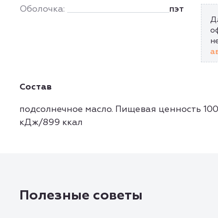
Оболочка:
пэт
Д
о
н
а
Состав
подсолнечное масло. Пищевая ценность 100 
кДж/899 ккал
Полезные советы