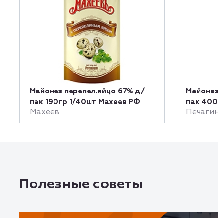
Майонез перепел.яйцо 67% д/
Майонез
пак 190гр 1/40шт Махеев РФ
пак 400
Махеев
Печаги
Полезные советы