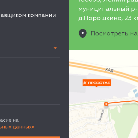
муниципальный р-н
ставщиком компании
д.Порошкино, 23 км
Посмотреть на
асие на
ьных данных»