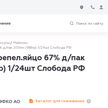
нение
Поиск по сайту
 соусы
Майонез
 д/пак 200мл (188гр) 1/24шт Слобода РФ
репел.яйцо 67% д/пак
р) 1/24шт Слобода РФ
Каталог для скачивания
ЭФКО АО