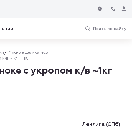
нение
Поиск по сайту
ия
Мясные деликатесы
 к/в ~1кг ПМК
ноке с укропом к/в ~1кг
Ленлига (СПб)