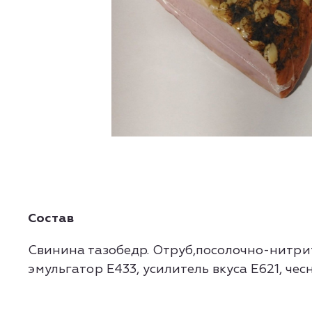
Состав
Свинина тазобедр. Отруб,посолочно-нитри
эмульгатор Е433, усилитель вкуса Е621, чес