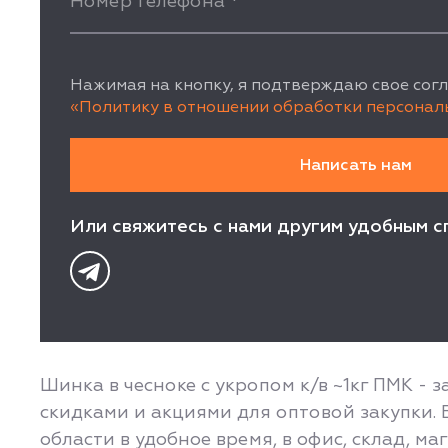
Номер телефона
*
Нажимая на кнопку, я подтверждаю свое согл
«Политику в отношении обработки персонал
Или свяжитесь с нами другим удобным с
Шинка в чесноке с укропом к/в ~1кг ПМК -
скидками и акциями для оптовой закупки.
области в удобное время, в офис, склад, м