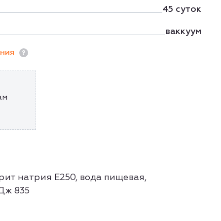
45 суток
ваккуум
ания
ам
рит натрия Е250, вода пищевая,
кДж 835