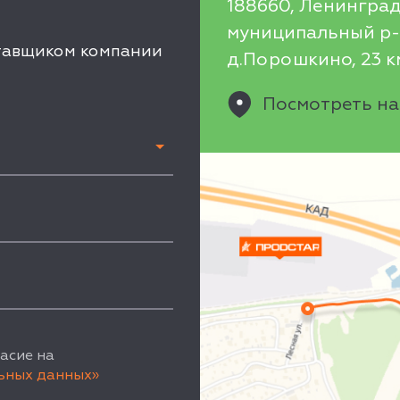
188660, Ленинград
муниципальный р-н
ставщиком компании
д.Порошкино, 23 км
Посмотреть на
асие на
ьных данных»