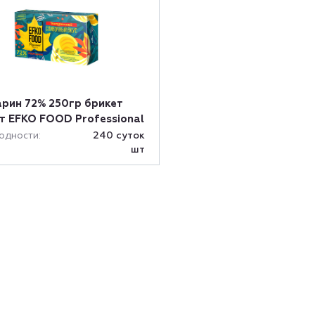
рин 72% 250гр брикет
т EFKO FOOD Professional
одности:
240 суток
шт