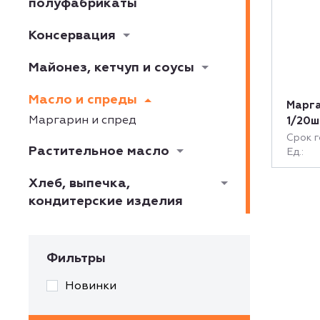
полуфабрикаты
Консервация
Майонез, кетчуп и соусы
Масло и спреды
Марга
Маргарин и спред
1/20ш
Срок г
Растительное масло
Ед.:
Хлеб, выпечка,
кондитерские изделия
Фильтры
Новинки