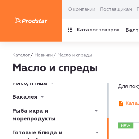
О компании
Поставщикам
Каталог товаров
Балт
Молокопродукты и яйцо
Сыр
Каталог
Новинки
Масло и спреды
Масло и спреды
Мясная гастрономия
Мясо, птица
Для пок
Бакалея
Ката
Рыба икра и
морепродукты
NEW
Готовые блюда и