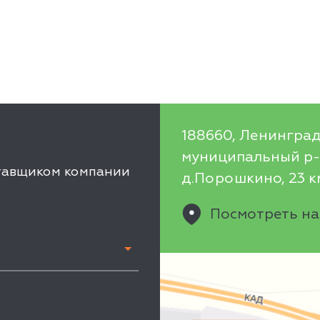
188660, Ленинград
муниципальный р-н
ставщиком компании
д.Порошкино, 23 км
Посмотреть на