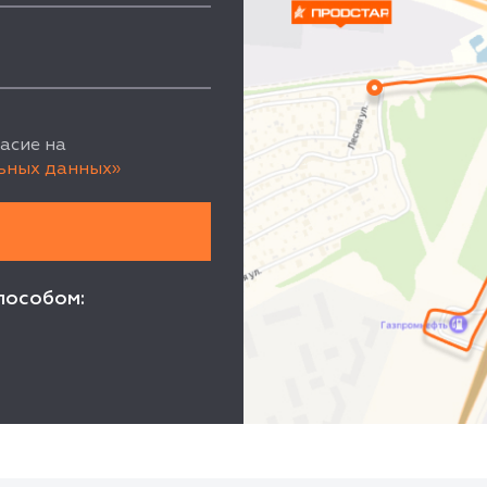
асие на
ьных данных»
пособом: