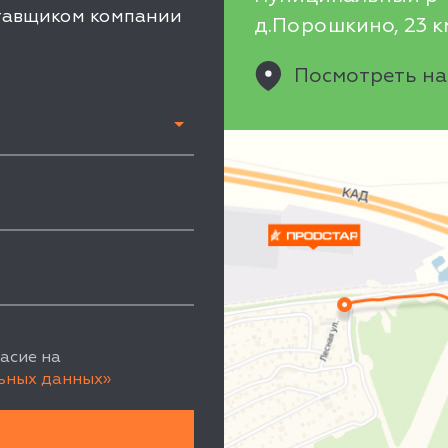
ставщиком компании
д.Порошкино, 23 км
Посмотреть на
асие на
ьных данных»