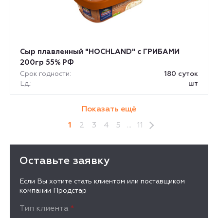
Сыр плавленный "HOCHLAND" с ГРИБАМИ
200гр 55% РФ
Срок годности:
180 суток
Ед.:
шт
Показать ещё
1
2
3
4
5
...
11
Оставьте заявку
Если Вы хотите стать клиентом или поставщиком
компании Продстар
Тип клиента
*