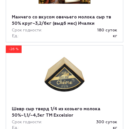
Манчего со вкусом овечьего молока сыр тв
50% круг~3,2/6кг (выд6 мес) Ичалки
Срок годности:
180 суток
Ед.:
кг
-26 %
Шевр сыр тверд 1/4 из козьего молока
50%~1,1/~4,5кг ТМ Excelsior
Срок годности:
300 суток
Ед.:
кг