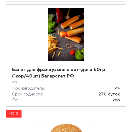
Багет для французского хот-дога 60гр
(1кор/40шт) Багерстат РФ
<>
Производитель:
<>
Срок годности:
270 суток
Ед.:
кор
-10 %