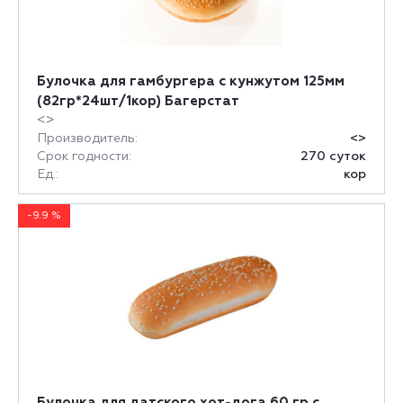
Булочка для гамбургера с кунжутом 125мм
(82гр*24шт/1кор) Багерстат
<>
Производитель:
<>
Срок годности:
270 суток
Ед.:
кор
-9.9 %
Булочка для датского хот-дога 60 гр с