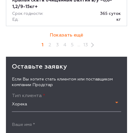
Крылья ската очищенные Балтия в/у ~0,8-
1,2/9-15кг+
Срок годности:
365 суток
Ед.:
кг
Показать ещё
1
2
3
4
5
...
13
Оставьте заявку
Если Вы хотите стать клиентом или поставщиком
компании Продстар
Тип клиента
*
Хорека
Ваше имя
*