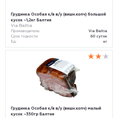
Грудинка Особая к/в в/у (вишн.копч) большой
кусок ~1,2кг Балтия
Via Baltia
Производитель:
Via Baltia
Срок годности:
60 суток
Ед.:
кг
Грудинка Особая к/в в/у (вишн.копч) малый
кусок ~350гр Балтия